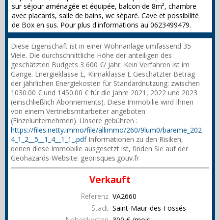
sur séjour aménagée et équipée, balcon de 8m², chambre
avec placards, salle de bains, wc séparé. Cave et possibilité
de Box en sus. Pour plus d'informations au 0623499479.
Diese Eigenschaft ist in einer Wohnanlage umfassend 35
Viele. Die durchschnittliche Höhe der anteiligen des
geschätzten Budgets 3 600 €/ Jahr. Kein Verfahren ist im
Gange. Energieklasse E, Klimaklasse E Geschätzter Betrag
der jährlichen Energiekosten für Standardnutzung: zwischen
1030.00 € und 1450.00 € für die Jahre 2021, 2022 und 2023
(einschließlich Abonnements). Diese Immobilie wird Ihnen
von einem Vertriebsmitarbeiter angeboten
(Einzelunternehmen). Unsere gebühren :
https://files.netty.immo/file/allimmo/260/9lum0/bareme_202
4_1_2__5__1_4__1_1_.pdf
Informationen zu den Risiken,
denen diese Immobilie ausgesetzt ist, finden Sie auf der
Geohazards-Website: georisques.gouv.fr
Verkauft
Referenz
VA2660
Stadt
Saint-Maur-des-Fossés
Nebenkosten
300 € /mois