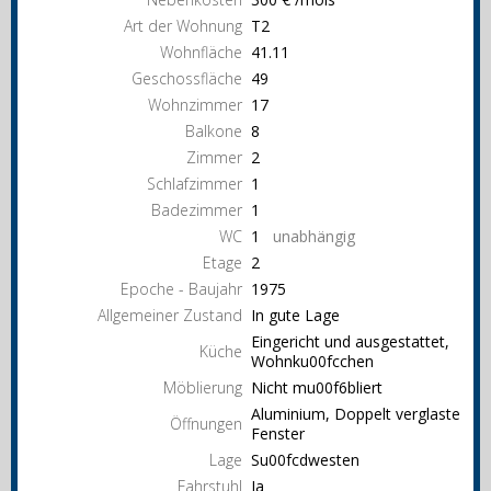
Art der Wohnung
T2
Wohnfläche
41.11
Geschossfläche
49
Wohnzimmer
17
Balkone
8
Zimmer
2
Schlafzimmer
1
Badezimmer
1
WC
1
unabhängig
Etage
2
Epoche - Baujahr
1975
Allgemeiner Zustand
In gute Lage
Eingericht und ausgestattet,
Küche
Wohnku00fcchen
Möblierung
Nicht mu00f6bliert
Aluminium, Doppelt verglaste
Öffnungen
Fenster
Lage
Su00fcdwesten
Fahrstuhl
Ja