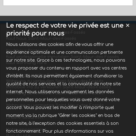
Le respect de votre vie privée est une
✕
priorité pour nous
Kauf wohnung Saint-Maur-des-Fossés
Kauf haus Saint-Maur-des-Fossés
Nous utilisons des cookies afin de vous offrir une
Vermietung wohnung Saint-Maur-des-Fossés
Kauf haus Pontcarré
expérience optimale et une communication pertinente
Kauf professionelle immobilien Saint-Maur-des-Fossés
sur notre site. Grace à ces technologies, nous pouvons
Kauf wohnung Paris
vous proposer du contenu en rapport avec vos centres
Wohnung zu verkaufen Paris
d'intérêt. Ils nous permettent également d'améliorer la
Wohnung zu verkaufen Saint-Maur-des-Fossés
qualité de nos services et la convivialité de notre site
Immobilie Pro zu verkaufen Saint-Maur-des-Fossés
internet. Nous utiliserons uniquement les données
Wohnung zu verkaufen Saint-Maur-des-Fossés
Immobilie Pro zu verkaufen Saint-Maur-des-Fossés
personnelles pour lesquelles vous avez donné votre
Wohnung zu vermieten Saint-Maur-des-Fossés
accord. Vous pouvez les modifier à n'importe quel
moment via la rubrique "Gérer les cookies" en bas de
Unsere Gebühren
notre site, à l'exception des cookies essentiels à son
Offre complète
Notre engagement
fonctionnement. Pour plus d'informations sur vos
Plan du site