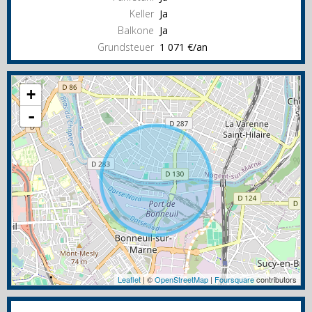
Keller
Ja
Balkone
Ja
Grundsteuer
1 071 €/an
+
-
Leaflet
| ©
OpenStreetMap
|
Foursquare
contributors