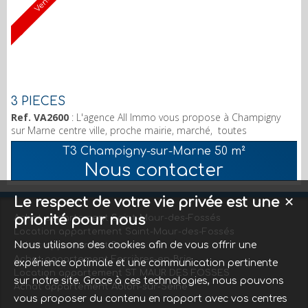
Vendu
3 PIECES
Ref. VA2600
: L'agence All Immo vous propose à Champigny
sur Marne centre ville, proche mairie, marché, toutes
commodités. Dans petite copropriété, un appartement de 3
T3 Champigny-sur-Marne
50 m²
pièces 49,33 m2 avec entrée, séjour, chambre, bureau, cuisine,
Nous contacter
salle d'eau, wc. quelques travaux à prévoir. Chauffage individuel
au gaz. Cave et grenier. Agence All immo 3 avenue Gambetta
94100 SAINT MAUR DES FOSSES; Tél. ; ...
Le respect de votre vie privée est une
✕
priorité pour nous
Achat appartement Saint-Maur-des-Fossés
Location appartement Saint-Maur-des-Fossés
Nous utilisons des cookies afin de vous offrir une
Achat appartement Paris
Achat appartement Ferrières-en-Brie
expérience optimale et une communication pertinente
Location appartement ST MAUR DES FOSSES
sur notre site. Grace à ces technologies, nous pouvons
Achat appartement Ablon-sur-Seine
vous proposer du contenu en rapport avec vos centres