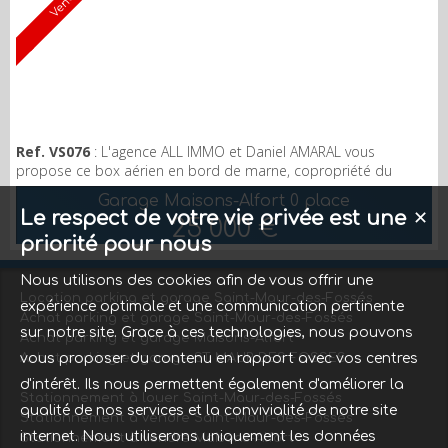
Vendu
Ref. VS076
: L'agence ALL IMMO et Daniel AMARAL vous
propose ce box aérien en bord de marne, copropriété du
domaine de chateau Gaillard. Pour plus d'informations appeler
Garage Maisons-Alfort 0 place
au 0623499479.
Le respect de votre vie privée est une
✕
25 000 €
priorité pour nous
Nous utilisons des cookies afin de vous offrir une
Location parking et garage Saint-Maur-des-Fossés
expérience optimale et une communication pertinente
Achat parking et garage Saint-Maur-des-Fossés
sur notre site. Grace à ces technologies, nous pouvons
Achat parking et garage Maisons-Alfort
Achat parking et garage ST MAUR DES FOSSES
vous proposer du contenu en rapport avec vos centres
d'intérêt. Ils nous permettent également d'améliorer la
Stationnement à louer Saint-Maur-des-Fossés
qualité de nos services et la convivialité de notre site
Stationnement à vendre Saint-Maur-des-Fossés
internet. Nous utiliserons uniquement les données
Stationnement à vendre Maisons-Alfort