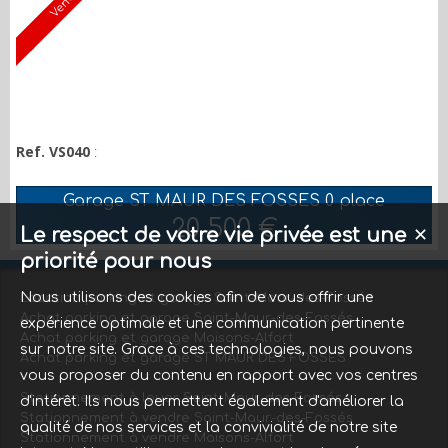
Vendu
Ref. VS040
:
Garage ST MAUR DES FOSSES 0 place
20 500 €
Le respect de votre vie privée est une
✕
priorité pour nous
Nous utilisons des cookies afin de vous offrir une
Location parking et garage Saint-Maur-des-Fossés
Achat parking et garage Saint-Maur-des-Fossés
expérience optimale et une communication pertinente
Achat parking et garage Maisons-Alfort
sur notre site. Grace à ces technologies, nous pouvons
Achat parking et garage ST MAUR DES FOSSES
vous proposer du contenu en rapport avec vos centres
Stationnement à louer Saint-Maur-des-Fossés
d'intérêt. Ils nous permettent également d'améliorer la
Stationnement à vendre Saint-Maur-des-Fossés
qualité de nos services et la convivialité de notre site
Stationnement à vendre Maisons-Alfort