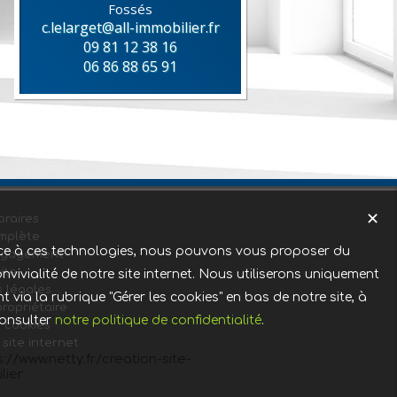
Fossés
c.lelarget@all-immobilier.fr
09 81 12 38 16
06 86 88 65 91
✕
raires
mplète
Grace à ces technologies, nous pouvons vous proposer du
ngagement
ite
nvivialité de notre site internet. Nous utiliserons uniquement
 légales
ia la rubrique "Gérer les cookies" en bas de notre site, à
ropriétaire
consulter
notre politique de confidentialité
.
s cookies
 site internet