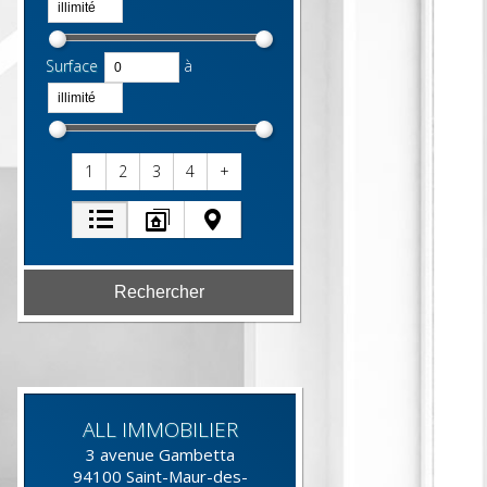
Surface
à
1
2
3
4
+
ALL IMMOBILIER
3 avenue Gambetta
94100
Saint-Maur-des-