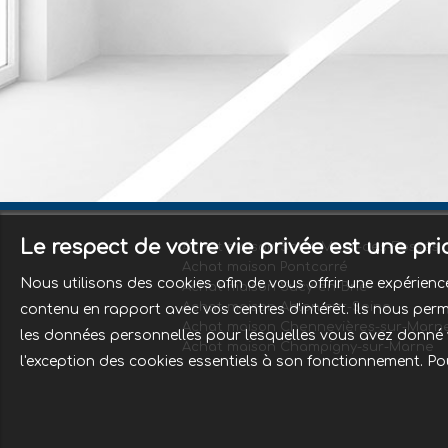
Le respect de votre vie privée est une pr
Achat maison Saint-Maur-des-Fossés
Achat maison Pontcarré
Nous utilisons des cookies afin de vous offrir une expérie
Achat maison Sucy-en-Brie
Achat maison Ablon-sur-Seine
contenu en rapport avec vos centres d'intérêt. Ils nous perme
Achat maison Chennevières-sur-Marn
les données personnelles pour lesquelles vous avez donné vo
Achat maison Champigny-sur-Marne
l'exception des cookies essentiels à son fonctionnement. Po