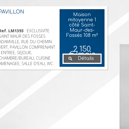
PAVILLON
Maison
mitoyenne 1
côté Saint-
Maur-des-
Ref. LM1393
: EXCLUSIVITE
Fossés
108 m²
SAINT MAUR DES FOSSES
ADAMVILLE, RUE DU CHEMIN
VERT, PAVILLON COMPRENANT
2 150
: ENTREE, SEJOUR,
€/mois
CHAMBRE/BUREAU, CUISINE
Détails
AMENAGEE, SALLE D'EAU, WC.
A L'ETAGE : 3 CHAMBRES,
SALLE DE BAINS, WC. A
L'ENTRESOL : BUREAU,
CUISINE D'ETE, SALLE D'EAU,
WC, CHAUFFERIE. LOYER 2 150
€. ALL IMMO 3 AVENUE
GAMBETTA 94100 SAINT MAUR
DES FOSSES 06 86 88 65 91