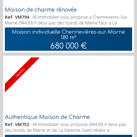
Maison de charme rénovée
Ref. VM794
: All Immobilier vous propose a Chennevieres-Sur-
Marne (94430) A deux pas des bords de Marne face a La
Varenne-Saint-Hilaire. Cette maison de charme du 19ème
Maison individuelle Chennevières-sur-Marne
siècle totalement rénovée de 180 m² | Dans écrin de verdure,
180 m²
maison édifiée sur un jardin de 650 m², avec vue sur La Varenne
680 000 €
et Paris. orientation Est-Ouest. Celle-ci comprend un séjour
salle à manger de 42 m², un salon télévision-...
Vendu
Authentique Maison de Charme
Ref. VM752
: All Immobilier vous propose (94430) A deux pas
des bords de Marne et de La Varenne-Saint-Hilaire a
Chennevieres-Sur-Marne. Cette maison de charme du 19ème