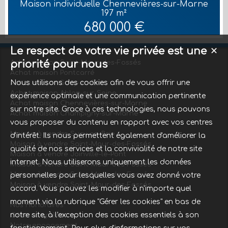
Maison individuelle Chennevières-sur-Marne
siècle totalement rénovée 180 m² | Dans un écrin de verdure,
197 m²
maison , édifiée sur un terrain paysager de 650 m², avec vue sur
680 000 €
La Varenne et au delà Paris. Maison orientée Est-Ouest. Celle-ci
comprend un séjour salle à manger de 4...
Le respect de votre vie privée est une
✕
priorité pour nous
Achat maison Saint-Maur-des-Fossés
Achat maison Pontcarré
Nous utilisons des cookies afin de vous offrir une
Achat maison Sucy-en-Brie
Achat maison Ablon-sur-Seine
expérience optimale et une communication pertinente
Achat maison Chennevières-sur-Marne
sur notre site. Grace à ces technologies, nous pouvons
Achat maison Champigny-sur-Marne
vous proposer du contenu en rapport avec vos centres
Maison à vendre Sucy-en-Brie
d'intérêt. Ils nous permettent également d'améliorer la
Maison à vendre Saint-Maur-des-Fossés
qualité de nos services et la convivialité de notre site
Maison à vendre Joinville-le-Pont
internet. Nous utiliserons uniquement les données
Maison à vendre Saint-Maur-des-Fossés
Maison à vendre Saint-Maur-des-Fossés
personnelles pour lesquelles vous avez donné votre
Maison à vendre Saint-Maur-des-Fossés
accord. Vous pouvez les modifier à n'importe quel
moment via la rubrique "Gérer les cookies" en bas de
Nos Honoraires
notre site, à l'exception des cookies essentiels à son
Offre complète
Notre engagement