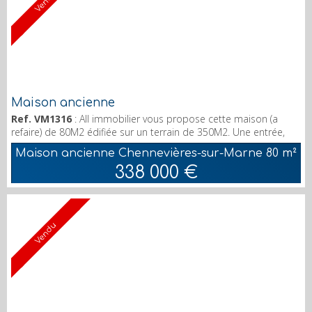
Vendu
Maison ancienne
Ref. VM1316
: All immobilier vous propose cette maison (a
refaire) de 80M2 édifiée sur un terrain de 350M2. Une entrée,
Un séjour, Une cuisine, Une salle de bain, deux chambres, un
Maison ancienne Chennevières-sur-Marne
80 m²
wc, se rajoute un petit studio attenant, un garage et un grand
338 000 €
jardin. Mais également un atelier de bricolage et un appentis
pouvant convenir pour un petit logement, cadastré, M2
supplémentaires non compris dans les 80M2...
Vendu