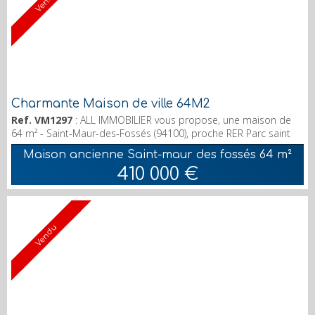
Vendu
Charmante Maison de ville 64M2
Ref. VM1297
: ALL IMMOBILIER vous propose, une maison de
64 m² - Saint-Maur-des-Fossés (94100), proche RER Parc saint
Maur. RDC double séjour avec cheminée, wc, couloir de
Maison ancienne Saint-maur des fossés
64 m²
rangement, cuisine avec une porte vitrée donnant sur cour
410 000 €
dallée. 1er étage : 2 chambres, 1 salle de bains (baignoire), 1
salle de douche avec wc. Très clair, exposée Sud, très agréable.
Combles aménagés pour une pièce 24M2. Bon é...
Vendu