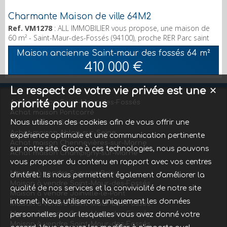
Charmante Maison de ville 64M2
Ref. VM1278
: ALL IMMOBILIER vous propose, une maison de
60 m² - Saint-Maur-des-Fossés (94100), proche RER Parc saint
Maur. RDC double séjour avec cheminée, wc, couloir de
Maison ancienne Saint-maur des fossés
64 m²
rangement, cuisine avec une porte vitrée sur cour dallée. 1er
410 000 €
étage : 2 chambres, 1 salle de bains (baignoire), 1 salle de
douche avec wc. Très clair, exposée Sud, très agréable.
Combles aménagés pour une pièce. Bon état. Proximit...
Le respect de votre vie privée est une
✕
priorité pour nous
Achat maison Saint-Maur-des-Fossés
Achat maison Pontcarré
Nous utilisons des cookies afin de vous offrir une
Achat maison Sucy-en-Brie
Achat maison Ablon-sur-Seine
expérience optimale et une communication pertinente
Achat maison Chennevières-sur-Marne
sur notre site. Grace à ces technologies, nous pouvons
Achat maison Champigny-sur-Marne
vous proposer du contenu en rapport avec vos centres
Maison à vendre Sucy-en-Brie
d'intérêt. Ils nous permettent également d'améliorer la
Maison à vendre Saint-Maur-des-Fossés
qualité de nos services et la convivialité de notre site
Maison à vendre Joinville-le-Pont
internet. Nous utiliserons uniquement les données
Maison à vendre Saint-Maur-des-Fossés
Maison à vendre Saint-Maur-des-Fossés
personnelles pour lesquelles vous avez donné votre
Maison à vendre Saint-Maur-des-Fossés