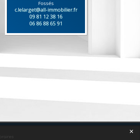
Fossés
c.lelarget@all-immobilier.fr
09 81 12 38 16
06 86 88 65 91
✕
raires