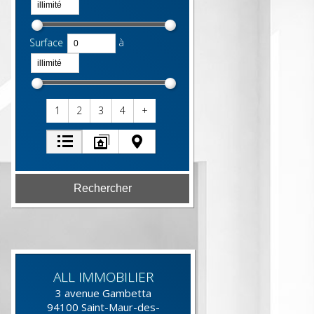
Surface
à
1
2
3
4
+
ALL IMMOBILIER
3 avenue Gambetta
94100
Saint-Maur-des-