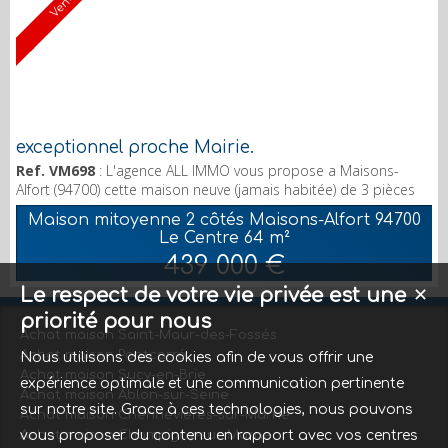
Vendu
exceptionnel proche Mairie.
Ref. VM698
: L'agence ALL IMMO vous propose a Maisons-
Alfort (94700) cette maison neuve (jamais habitée) de 3 pièces
de 70 m² au sol (65M2 carrez) avec jardin Maisons-Alfort
Maison mitoyenne 2 côtés Maisons-Alfort 94700
Mairie.A 2 pas du centre ville de Maisons-Alfort, mairie et église
Le Centre
64 m²
St Rémi. Quartier aéré et arboré, rue calme. Proche transports :
439 000 €
RER D Maisons-Alfort à 6 min à pied, Métro ligne 8 à 10 min en
bus ou 15 min à pied. Maison de ...
Le respect de votre vie privée est une
✕
priorité pour nous
Achat maison Saint-Maur-des-Fossés
Achat maison Pontcarré
Nous utilisons des cookies afin de vous offrir une
Achat maison Sucy-en-Brie
expérience optimale et une communication pertinente
Achat maison Ablon-sur-Seine
sur notre site. Grace à ces technologies, nous pouvons
Achat maison Chennevières-sur-Marne
Achat maison Champigny-sur-Marne
vous proposer du contenu en rapport avec vos centres