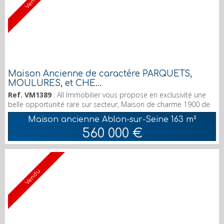
Vendu
Maison Ancienne de caractére PARQUETS,
MOULURES, et CHE...
Ref. VM1389
: All Immobilier vous propose en exclusivité une
belle opportunité rare sur secteur, Maison de charme 1900 de
8 Pieces pour une surface de 163 M2 (surface au sol 275 m2)
Maison ancienne Ablon-sur-Seine
163 m²
édifiée sur un terrain de 582M2. Maison mitoyenne élevée sur
560 000 €
sous-sol, cave. Parquets, Moulures et Cheminées. Au RDC,
surélevé, un Salon, une Salle a manger et une Cuisine A l' étage
3 chambres, une Salle de bains, un...
Vendu