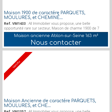
Maison 1900 de caractére PARQUETS,
MOULURES, et CHEMINÉ...
Ref. VM1433
: All Immobilier vous propose, une belle
opportunité rare sur secteur, Maison de charme 1900 de 7
Pieces pour une surface de 163 M2 (surface au sol 275 m2)
Maison ancienne Ablon-sur-Seine
163 m²
édifiée sur un terrain de 582M2. Maison élevée sur sous-sol,
Nous contacter
cave. Parquets, Moulures et Cheminées. Au RDC, surélevé, une
entrée, un Salon, une Salle a manger et une Cuisine A l' étage 2
chambres, une Salle de bains, un WC et deu...
Vendu
Maison Ancienne de caractére PARQUETS,
MOULURES, et CHE...
Ref. VM1357
: All Immobilier vous propose, une belle