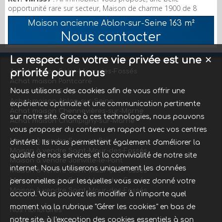
opportunité rare sur secteur, Maison de charme 1900 de 8
Pieces pour une surface de 163 M2 (surface au sol 275 m2)
Maison ancienne Ablon-sur-Seine
163 m²
édifiée sur un terrain de 582M2. Maison mitoyenne élevée sur
Nous contacter
sous-sol, cave. Parquets, Moulures et Cheminées. Au RDC,
surélevé, un Salon, une Salle a manger et une Cuisine A l' étage
3 chambres, une Salle de bains, un WC et deux pe...
Le respect de votre vie privée est une
✕
priorité pour nous
Achat maison Saint-Maur-des-Fossés
Achat maison Pontcarré
Nous utilisons des cookies afin de vous offrir une
Achat maison Sucy-en-Brie
Achat maison Ablon-sur-Seine
expérience optimale et une communication pertinente
Achat maison Chennevières-sur-Marne
sur notre site. Grace à ces technologies, nous pouvons
Achat maison Champigny-sur-Marne
vous proposer du contenu en rapport avec vos centres
Maison à vendre Sucy-en-Brie
d'intérêt. Ils nous permettent également d'améliorer la
Maison à vendre Saint-Maur-des-Fossés
qualité de nos services et la convivialité de notre site
Maison à vendre Joinville-le-Pont
internet. Nous utiliserons uniquement les données
Maison à vendre Saint-Maur-des-Fossés
Maison à vendre Saint-Maur-des-Fossés
personnelles pour lesquelles vous avez donné votre
Maison à vendre Saint-Maur-des-Fossés
accord. Vous pouvez les modifier à n'importe quel
moment via la rubrique "Gérer les cookies" en bas de
Nos Honoraires
notre site, à l'exception des cookies essentiels à son
Offre complète