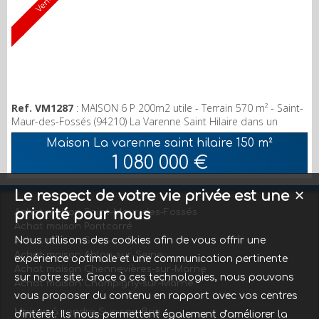
Vendu
Ref. VM1287
: MAISON 6 P 200m2 utile - Terrain 570 m² - Saint-
Maur-des-Fossés (94210) La Varenne Saint Hilaire dans un
endroit très calme. Pavillon situé à proximité du marché, des
Maison La varenne saint hilaire
150 m²
commerces, des écoles et du RER et des Bords de Marne.
1 080 000 €
Pavillon de plain-pied implanté sur un terrain de 570m2 . RDC :
Entrée, Placard, séjour double avec cheminée, cuisine, 4
chambres, Salle de Bain, Douche et WC. Sous–s...
Le respect de votre vie privée est une
✕
priorité pour nous
Achat maison Saint-Maur-des-Fossés
Achat maison Pontcarré
Nous utilisons des cookies afin de vous offrir une
Achat maison Sucy-en-Brie
Achat maison Ablon-sur-Seine
expérience optimale et une communication pertinente
Achat maison Chennevières-sur-Marne
sur notre site. Grace à ces technologies, nous pouvons
Achat maison Champigny-sur-Marne
vous proposer du contenu en rapport avec vos centres
Maison à vendre Sucy-en-Brie
d'intérêt. Ils nous permettent également d'améliorer la