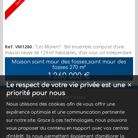
Vendu
Ref. VM1260
: "Les Mûriers" . Bel ensemble composé d'une
maison neuve de 129 m² habitables, d'un sous sol indépendant
de 48 m², d'un vaste hangar de 97 m² pouvant recevoir un
Maison saint maur des fosses,saint maur des
étage supplémentaire car grande HSP et d'un T2de 44 m².
fosses
270 m²
parcelle de 478 m². Accès camions. Proche commerces
1 260 000 €
,transports, écoles.
Le respect de votre vie privée est une
✕
priorité pour nous
Achat maison Saint-Maur-des-Fossés
Achat maison Pontcarré
Nous utilisons des cookies afin de vous offrir une
Achat maison Sucy-en-Brie
expérience optimale et une communication pertinente
Achat maison Ablon-sur-Seine
sur notre site. Grace à ces technologies, nous pouvons
Achat maison Chennevières-sur-Marne
Achat maison Champigny-sur-Marne
vous proposer du contenu en rapport avec vos centres
d'intérêt. Ils nous permettent également d'améliorer la