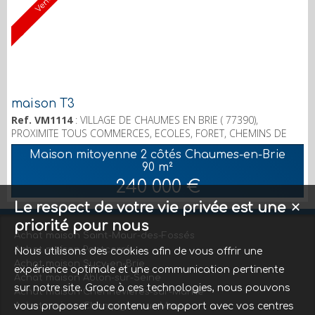
Vendu
maison T3
Ref. VM1114
: VILLAGE DE CHAUMES EN BRIE ( 77390),
PROXIMITE TOUS COMMERCES, ECOLES, FORET, CHEMINS DE
RANDONNEES REPUTES, GARE verneuil l'Etang à 5 minutes ( 35
Maison mitoyenne 2 côtés Chaumes-en-Brie
MN gare de l'EST ) - cette JOLIE MAISON ancienne de
90 m²
CARACTERE de 90 m2 habitables vous séduira par son séjour
240 000 €
SPACIEUX de 40M2 et sa cuisine américaine - 2 BELLES
CHAMBRES plus COIN BUREAU ou ESPACE JEUX - Des grandes
Le respect de votre vie privée est une
✕
COMBLES aménageables- S...
priorité pour nous
Achat maison Saint-Maur-des-Fossés
Achat maison Pontcarré
Nous utilisons des cookies afin de vous offrir une
Achat maison Sucy-en-Brie
expérience optimale et une communication pertinente
Achat maison Ablon-sur-Seine
sur notre site. Grace à ces technologies, nous pouvons
Achat maison Chennevières-sur-Marne
Achat maison Champigny-sur-Marne
vous proposer du contenu en rapport avec vos centres