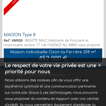
Vendu
MAISON Type 8
Ref. VM920
: BRIGITTE MALC (habitante de Pontcarre et
responsable secteur 77 ) de l'AGENCE ALL IMMO vous propose
ce bien exceptionnel renové par ARCHITECTE situé quartier
Maison individuelle Ozoir-la-Ferrière
208 m²
ARCHEVECHE à OZOIR LA FERRIERE 77330 de 208 m2
452 000 €
habitables environ sur un terrain entièrement clos de 590 m2 -
Le rez-de-chaussée se compose d'une belle et VASTE entrée,
Le respect de votre vie privée est une
✕
d'un bureau, WC, d'un GRAND SALON séjour de 50 m² environ,
priorité pour nous
lumi...
Achat maison Saint-Maur-des-Fossés
Achat maison Pontcarré
Nous utilisons des cookies afin de vous offrir une
Achat maison Sucy-en-Brie
expérience optimale et une communication pertinente
Achat maison Ablon-sur-Seine
sur notre site. Grace à ces technologies, nous pouvons
Achat maison Chennevières-sur-Marne
Achat maison Champigny-sur-Marne
vous proposer du contenu en rapport avec vos centres
d'intérêt. Ils nous permettent également d'améliorer la