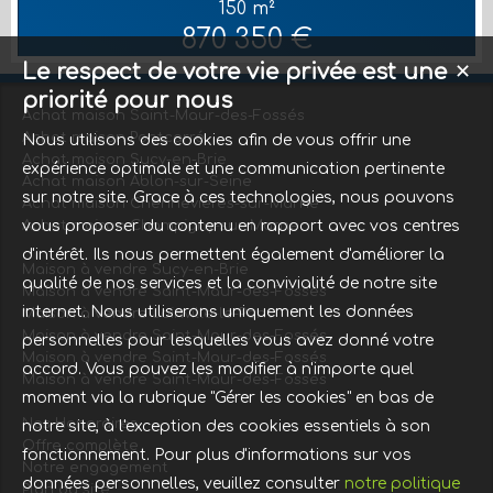
150 m²
2 WC, SOUS SOL TOTAL, TERRAIN 1016 M2; 870 350 €. TRAVAUX
870 350 €
A PREVOIR; 06 86 88 65 91
Le respect de votre vie privée est une
✕
priorité pour nous
Achat maison Saint-Maur-des-Fossés
Achat maison Pontcarré
Nous utilisons des cookies afin de vous offrir une
Achat maison Sucy-en-Brie
expérience optimale et une communication pertinente
Achat maison Ablon-sur-Seine
sur notre site. Grace à ces technologies, nous pouvons
Achat maison Chennevières-sur-Marne
Achat maison Champigny-sur-Marne
vous proposer du contenu en rapport avec vos centres
d'intérêt. Ils nous permettent également d'améliorer la
Maison à vendre Sucy-en-Brie
qualité de nos services et la convivialité de notre site
Maison à vendre Saint-Maur-des-Fossés
internet. Nous utiliserons uniquement les données
Maison à vendre Joinville-le-Pont
Maison à vendre Saint-Maur-des-Fossés
personnelles pour lesquelles vous avez donné votre
Maison à vendre Saint-Maur-des-Fossés
accord. Vous pouvez les modifier à n'importe quel
Maison à vendre Saint-Maur-des-Fossés
moment via la rubrique "Gérer les cookies" en bas de
Nos Honoraires
notre site, à l'exception des cookies essentiels à son
Offre complète
fonctionnement. Pour plus d'informations sur vos
Notre engagement
données personnelles, veuillez consulter
notre politique
Plan du site