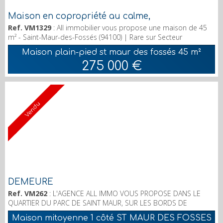
Maison en copropriété au calme,
Ref. VM1329
: All immobilier vous propose une maison de 45
m² - Saint-Maur-des-Fossés (94100) | Rare sur Secteur
Adamville. Maison en copropriété au calme, rénovée fin
Maison plain-pied st maur des fossés
45 m²
Décembre 2021. Au RDC, une entrée, un séjour, une belle
275 000 €
cuisine équipée neuve, un espace pouvant accueillir une table à
manger, Une salle d'eau neuve avec wc et lave-linge. A l'étage :
une chambre mansardée, un espace mezzanine idéal ...
Vendu
DEMEURE
Ref. VM262
: L'AGENCE ALL IMMO VOUS PROPOSE DANS LE
QUARTIER DU PARC DE SAINT MAUR, SUR LES BORDS DE
MARNE, DEMEURE DE CHARME AVEC SALON/SALLE A MANGER,
Maison mitoyenne 1 côté ST MAUR DES FOSSES
BUREAU, CUISINE, 4 CHAMBRES, SALLE DE BAINS, SALLE D'EAU,